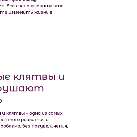
ем. Если использовать это
ете изменить жизнь в
ые клятвы и
зрушают
ь
 и клятвы – одна из самых
остного развития и
роблема, без преувеличения,