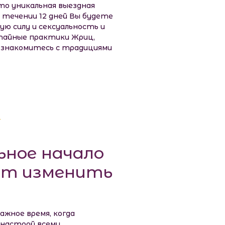
 Это уникальная выездная
в течении 12 дней Вы будете
ую силу и сексуальность и
 тайные практики Жриц,
ознакомитесь с традициями
ьное начало
ет изменить
ажное время, когда
 настрой всему