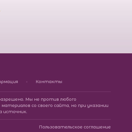
луб совершенства жизни Татьяны Дорофеевой
ормация
Контакты
разрешено. Мы не против любого
 материалов со своего сайта, но при указании
а источник.
Пользовательское соглашение