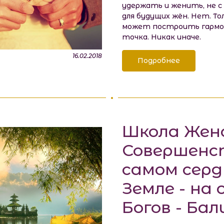
удержать и женить, не с
для будущих жён. Нет. Т
может построить гармо
точка. Никак иначе.
16.02.2018
Подробнее
Школа Жен
Совершенс
самом серд
Земле - на
Богов - Бал