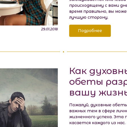
происходящему с вами дн
время правильно, вы мож
лучшую сторону.
29.01.2018
Подробнее
Как духовн
обеты ра
вашу жизн
Пожалуй, духовные обеты
важных тем в сфере личн
жизненного успеха. Эта п
касается каждого из нас.