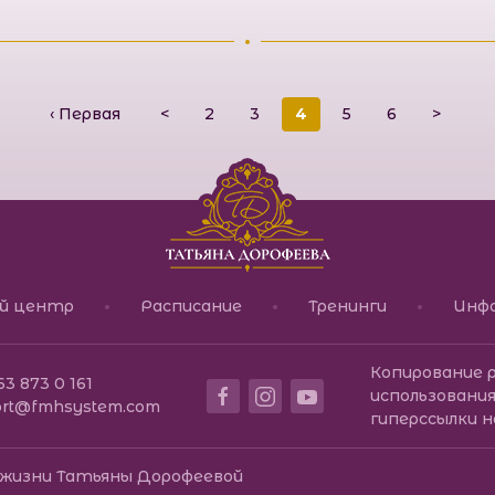
‹ Первая
<
2
3
4
5
6
>
Международний к
ый центр
Расписание
Тренинги
Инф
Копирование 
63 873 0 161
использования
ort@fmhsystem.com
гиперссылки н
жизни Татьяны Дорофеевой