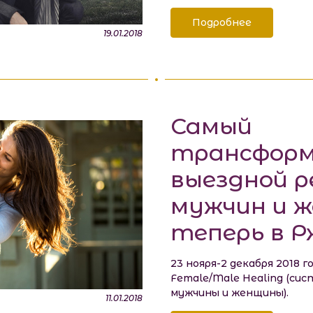
Подробнее
19.01.2018
Самый
трансформ
выездной 
мужчин и 
теперь в Р
23 нояря-2 декабря 2018
Female/Male Healing (си
мужчины и женщины).
11.01.2018