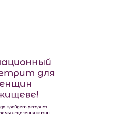
ационный
ретрит для
женщин
жищеве!
 года пройдет ретрит
стемы исцеления жизни