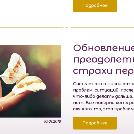
Подробнее
Обновление
преодолеть
страхи пе
Очень много в жизни разл
проблем, ситуаций, посл
что-либо делать дальше,
нет. Все наверно хоть ра
для кого-то, эта проблем
10.01.2018
Подробнее