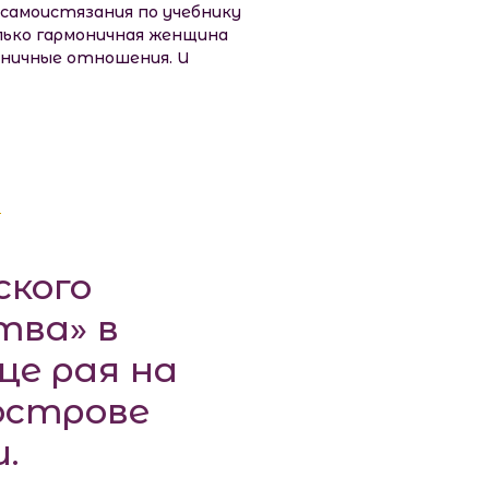
 самоистязания по учебнику
олько гармоничная женщина
ничные отношения. И
ского
тва» в
це рая на
 острове
и.