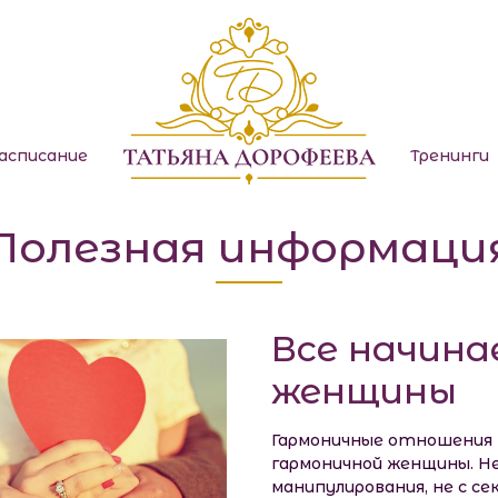
Международн
асписание
Тренинги
Полезная информаци
Все начина
женщины
Гармоничные отношения 
гармоничной женщины. Не
манипулирования, не с се