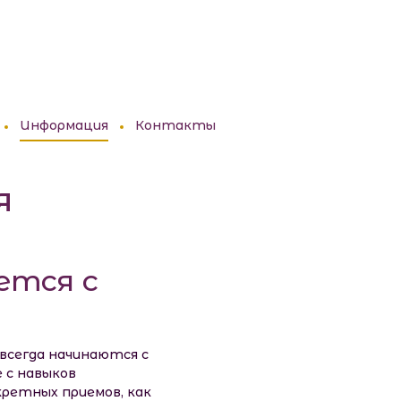
ий клуб совершенства жизни Татьяны Дорофеевой
Информация
Контакты
я
ется с
всегда начинаются с
 с навыков
кретных приемов, как