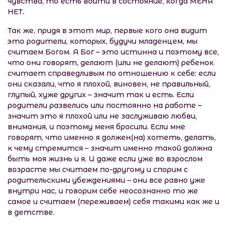
чувства, то есть войти в состояние, когда МЕНЯ
НЕТ.
Так же, придя в этот мир, первые кого она видит
это родители, которых, будучи младенцем, мы
считаем Богом. А Бог – это истинна и поэтому все,
что они говорят, делают (или не делают) ребенок
считает справедливым по отношению к себе: если
они сказали, что я плохой, виновен, не правильный,
глупый, хуже других – значит так и есть. Если
родители развелись или постоянно на работе –
значит это я плохой или не заслуживаю любви,
внимания, и поэтому меня бросили. Если мне
говорят, что именно я должен(на) хотеть, делать,
к чему стремится – значит именно такой должна
быть моя жизнь и я. И даже если уже во взрослом
возрасте мы считаем по-другому и спорим с
родительскими убеждениями – они все равно уже
внутри нас, и говорим себе неосознанно то же
самое и считаем (переживаем) себя такими как же и
в детстве.