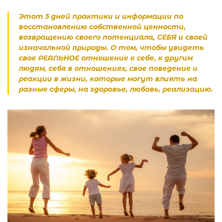
Этот 5 дней практики и информации по
восстановлению собственной ценности,
возвращению своего потенциала, СЕБЯ и своей
изначальной природы. О том, чтобы увидеть
свое РЕАЛЬНОЕ отношение к себе, к другим
людям, себя в отношениях, свое поведение и
реакции в жизни, которые могут влиять на
разные сферы, на здоровье, любовь, реализацию.