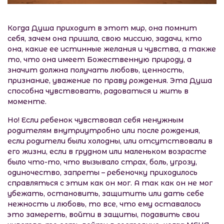
Когда Душа приходит в этот мир, она помнит
себя, зачем она пришла, свою миссию, задачи, кто
она, какие ее истинные желания и чувства, а также
то, что она имеет Божественную природу, а
значит должна получать любовь, ценность,
признание, уважение по праву рождения. Эта Душа
способна чувствовать, радоваться и жить в
моменте.
Но! Если ребенок чувствовал себя ненужным
родителям внутриутробно или после рождения,
если родители были холодны, или отсутствовали в
его жизни, если в грудном или маленьком возрасте
было что-то, что вызывало страх, боль, угрозу,
одиночество, запреты – ребеночку приходилось
справляться с этим как он мог. А так как он не мог
убежать, остановить, защитить или дать себе
нежность и любовь, то все, что ему оставалось
это замереть, войти в защиты, подавить свои