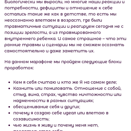
Биологически мы выросли, но многие наши реакции и
потребности, дефициты и отношение к себе
остались такие же как в детстве, то есть мы
неосознанно влетаем в возраст, где были
травматичные ситуации и реагируем сегодня не с
позиции зрелости, а из травмированного
внутреннего ребенка. И самое страшное – что эти
ранние травмы и сценарии мы не сможем осознать
самостоятельно и даже заметить их.
На данном марафоне мы пройдем следующие блоки
проработок:
Кем я себя считаю и кто же Я на самом деле;
Казнить или помиловать. Отношение с собой,
стыд, вина, страх, чувство ничтожности или
надменности в разных ситуациях;
обесценивание себя и других;
почему я создаю себе идеал или влетаю в
созависимость;
чью жизнь я живу и почему меня нет,