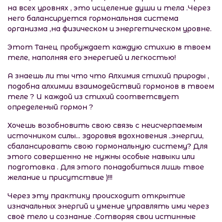
на всех уровнях , это исцеление души и тела .Через
него балансируется гормональная система
организма ,на физическом и энергетическом уровне.
Этот Танец пробуждает каждую стихию в твоем
теле, наполняя его энерегией и легкостью!
А знаешь ли ты что что Алхимия стихий природы ,
подобна алхимии взаимодействий гормонов в твоем
теле ? И каждой из стихий соответсвует
определеный гормон ?
Хочешь возобновить свою связь с неисчерпаемым
источником силы... здоровья вдохновения ..энергии,
сбалансировать свою гормональную систему? Для
этого совершенно не нужны особые навыки или
подготовка . Для этого понадобиться лишь твое
желание и присутствие )!!!
Через эту практику происходит открытие
изначальных энергий и умение управлять ими через
своё тело и сознание .Сотворяя свои истинные