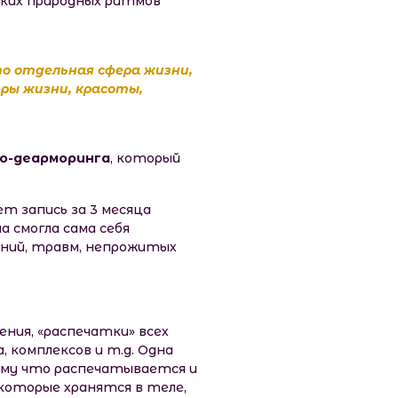
нских природных ритмов
то отдельная сфера жизни,
ры жизни, красоты,
о-деарморинга
, который
т запись за 3 месяца
 смогла сама себя
ений, травм, непрожитых
ния, «распечатки» всех
, комплексов и т.д. Одна
ому что распечатывается и
 которые хранятся в теле,