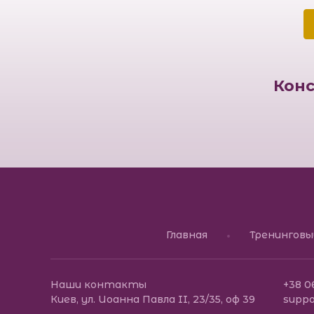
Конс
Главная
Тренингов
Наши контакты
+38 0
Киев, ул. Иоанна Павла II, 23/35, оф 39
supp