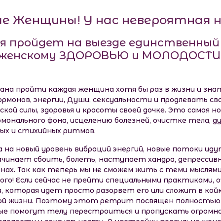
е Женщины! У нас невероятная н
юля пройдет на выезде единственны
женскому ЗДОРОВЬЮ и МОЛОДОСТИ
а пройти каждая женщина хотя бы раз в жизни и зна
гормонов, энергии, Души, сексуальности и продлевать с
кой силы, здоровья и красоты своей дочке. Это самая н
монального фона, исцелению болезней, очистке тела, душ
ых и стихийных ритмов.
 на новый уровень вибраций энергий, новые потоки иду
ачинает сбоить, болеть, наступает хандра, депрессивн
монах. Так как теперь мы не сможем жить с теми мыслями
ого! Если сейчас не прейти специальными практиками, 
я, которая идет просто разорвет его или сложит в койк
ой жизни. Поэтому этот ретрит посвящен полностью 
ые помогут телу перестроиться и пропускать огромно