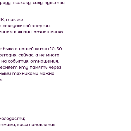
ду, психику, силу, чувства,
К, так же
 сексуальной энергии,
нием в жизни, отношениях,
 было в нашей жизни 10-30
одня, сейчас, а не много
т на события, отношения,
тесняет эту память через
нными техниками можно
ь.
молодости;
итмами, восстановления