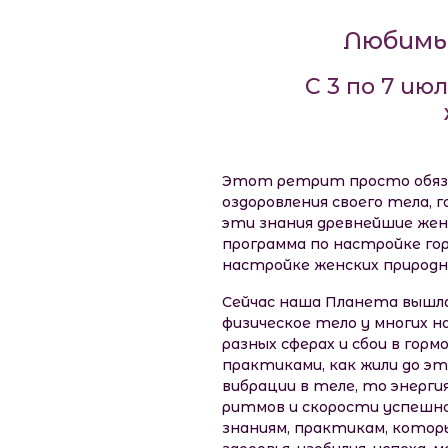
Любимы
С 3 по 7 и
Этот ретрит просто обязан
оздоровления своего тела, 
эти знания древнейшие женс
программа по настройке гор
настройке женских природн
Сейчас наша Планета вышла
физическое тело у многих н
разных сферах и сбои в гор
практиками, как жили до эт
вибрации в теле, то энерги
ритмов и скорости успешн
знаниям, практикам, котор