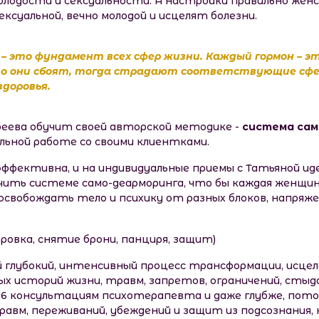
, молодости и сексуальности. А настройки правильно же
ксуальной, вечно молодой и исцелят болезни.
 – это фундамент всех сфер жизни. Каждый гормон – э
-то они сбоят, тогда страдают соответствующие сфе
здоровья.
еева обучит своей авторской методике -
система сам
льной работе со своими клиентками.
эффективна, и на индивидуальные приемы с Татьяной иде
чить системе само-деарморинга, что бы каждая женщина
освобождать тело и психику от разных блоков, напряж
ировка, снятие брони, панциря, защит)
 глубокий, интенсивный процесс трансформации, исцеле
ых историй жизни, травм, запретов, ограничений, стыда
-6 консультациям психотерапевта и даже глубже, пот
равм, переживаний, убеждений и защит из подсознания,