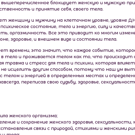
е вышеперечисленное блокирует женскую и мужскую приро
вственность и принятие себя, своего тела.
т женщину и мужчину на клеточном уровне, уровне ДН
сихическое состояние, тело и энергию, силу и качество
, оргазмичность. Все это приводит ко многим измене
оне, здоровье, и внешнем виде и состоянии тела.
ет времени, это значит, что каждое событие, которое
 тело и проживается телом как то, что происходит сег
я травма и стресс для тела и психики, которая влияе
 не исцелить другим способом, потому что наш ум вы
с телом и энергией в определенных местах и определе
всегда, переписав свою судьбу, здоровье, сексуальност
ила женского организма;
ление и сохранение женского здоровья, сексуальности, 
становления связи с природой, стихиями и женскими р
 и тела;