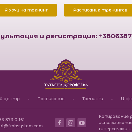
Я хочу на тренинг
Расписание тренингов
ультация и регистрация: +3806387
Международний к
ый центр
Расписание
Тренинги
Инф
Копирование 
63 873 0 161
использования
ort@fmhsystem.com
гиперссылки н