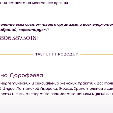
я, ставят на место все органы.
ление всех систем твоего организма и всех энерготе
вибраций, гарантируем!"
80638730161
ТРЕНИНГ ПРОВОДИТ
на Дорофеева
нергетических и сексуальных женских практик Восточн
 Индии, Латинской Америки, Жрица, Хранительница сак
ности и силы, эксперт по взаимоотношениям мужчины 