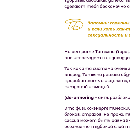
здоровья, изобилия, успеха
сделают тебя бесконечно се
Запомни: гормоны
и если хоть как
сексуальности и 
На ретрите Татьяна Дороф
она использует в индивидуа
Так как эта система очень 
вперед, Татьяна решила обу
прорабатвать и исцелять, 
ситуаций и эмоций.
​(
de-armoring
– англ. разблок
Это физико-энергетический
блоков, страхов, не прожит
сессия может быть равна 5
осознается глубокий слой т