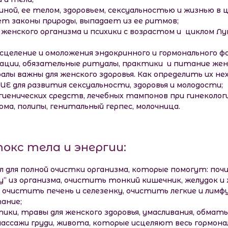
ой, ее телом, здоровьем, сексуальностью и жизнью в це
т законы природы, выпадает из ее ритмов;
женского организма и психики с возрастом и циклом Л
исцеление и омоложения эндокринного и гормонального 
ации, обязательные ритуалы, практики и питание жен
алы важны для женского здоровья. Как определить их не
 для развития сексуальности, здоровья и молодости;
гиенических средств, лечебных тампонов при гинекологи
ма, полипы, генитальный герпес, молочница.
окс тела и энергии:
ел для полной очистки организма, которые помогут: по
у” из организма, очистить тонкий кишечник, желудок и
 очистить печень и селезенку, очистить легкие и лимфу
ание;
ики, травы для женского здоровья, умасливания, обматы
массажи груди, живота, которые исцеляют весь гормона