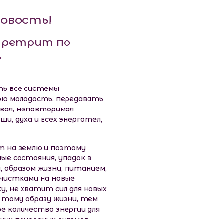
овость!
й ретрит по
.
ть все системы
вою молодость, передавать
овая, неповторимая
и, духа и всех энерготел,
т на землю и поэтому
ые состояния, упадок в
, образом жизни, питанием,
очистками на новые
у, не хватит сил для новых
тому образу жизни, тем
е количество энергии для