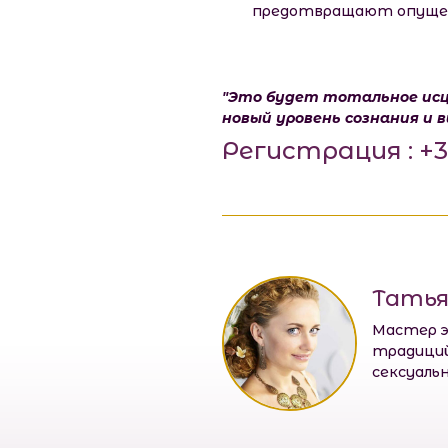
предотвращают опущени
"Это будет тотальное исце
новый уровень сознания и 
Регистрация : +3
Татья
Мастер э
традиций
сексуаль