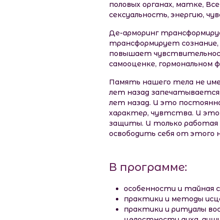
половых органах, матке, Вс
сексуальность, энергию, чу
Де-арморинг трансформируе
трансформирует сознание, п
повышает чувствительность
самооценке, гормональном ф
Память нашего тела не име
лет назад запечатывается в
лет назад. И это постоянна
характер, чувтства. И это
защиты. И только работая 
освободить себя от этого на
В программе:
особенности и тайная с
практики и методы исце
практики и ритуалы вос
целостности духа, души