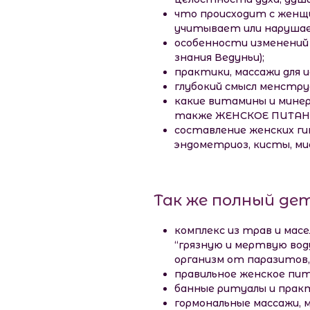
что происходит с женщин
учитывает или нарушае
особенности изменений 
знания Ведуньи);
практики, массажи для 
глубокий смысл менстру
какие витамины и минер
также ЖЕНСКОЕ ПИТАНИЕ
составление женских ги
эндометриоз, кисты, мио
Так же полный дет
комплекс из трав и мас
“грязную и мертвую вод
организм от паразитов,
правильное женское пит
банные ритуалы и практ
гормональные массажи, 