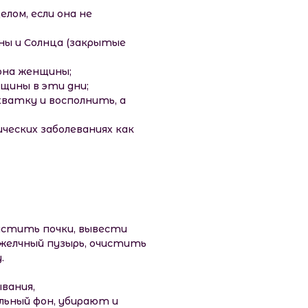
лом, если она не
уны и Солнца (закрытые
фона женщины;
щины в эти дни;
хватку и восполнить, а
ческих заболеваниях как
чистить почки, вывести
 желчный пузырь, очистить
.
вания,
льный фон, убирают и