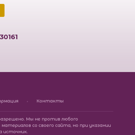
30161
луб совершенства жизни Татьяны Дорофеевой
ормация
Контакты
разрешено. Мы не против любого
 материалов со своего сайта, но при указании
а источник.