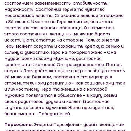
состоянием, заземленность, стабильность,
надежность. Состояние Геры это чувство
неоспоримой власти. Спокойное величие отражено
в Её глазах. Именно на Гере женятся, без этого
состояния ты вечная любовница. А в семье без
этого состояния у женщины, мужчина будет
искать уют, статус на стороне. Только энергия
Геры может создать и сохранить крепкую семью и
сильную династию. Гера не покорная жена – Она
мудрая ровня своему Мужчине, достойная
советчица к которой Он прислушивается. Поток
энергии Геры даёт женщине силу способную стать
её мужчине Великим, постоянно стимулируя к
стремительному развитию – как социальному так
и личностному. Гера та женщина с которой
мужчина появляется в обществе – в кругу семьи
своих родителей, друзей и коллег. Достойная
спутница своего мужчины. Жена президентов,
бизнесменов – Победителей.
Персефона.
Энергия Персефоны – дарит женщинам
непосредственность, делает в глазах окружающих