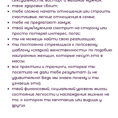
сексуальность, восторг и желание мужчин;
твое здоровье сбоит;
тебе сложно начать отношения или строить
счастливые, легкие отношения в семье;
тебе не предлагают замуж;
твой муж/мужчина смотрит на сторону или
просто потерял интерес, погас;
ты не можешь найти свою реализацию;
ты постоянно стремишься к попсовому
шаблону «сладкой женственности» по подобию
наигранных женщин, которые несут это в
массы;
все практики и тренинги, которые ты
посетила не дали тебе результат (и не
удивительно! Ведь мы знаем почему и ты
узнаешь это);
твой финансовый, социальный уровень жизни,
состояние легкости и наслаждения жизнью не
то, о котором ты мечтаешь или видишь у
других