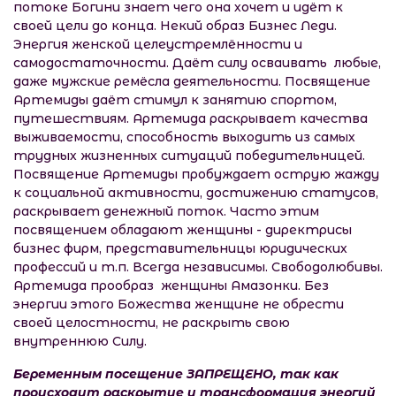
потоке Богини знает чего она хочет и идёт к
своей цели до конца. Некий образ Бизнес Леди.
Энергия женской целеустремлённости и
самодостаточности. Даёт силу осваивать любые,
даже мужские ремёсла деятельности. Посвящение
Артемиды даёт стимул к занятию спортом,
путешествиям. Артемида раскрывает качества
выживаемости, способность выходить из самых
трудных жизненных ситуаций победительницей.
Посвящение Артемиды пробуждает острую жажду
к социальной активности, достижению статусов,
раскрывает денежный поток. Часто этим
посвящением обладают женщины - директрисы
бизнес фирм, представительницы юридических
профессий и т.п. Всегда независимы. Свободолюбивы.
Артемида прообраз женщины Амазонки. Без
энергии этого Божества женщине не обрести
своей целостности, не раскрыть свою
внутреннюю Силу.
Беременным посещение ЗАПРЕЩЕНО, так как
происходит раскрытие и трансформация энергий