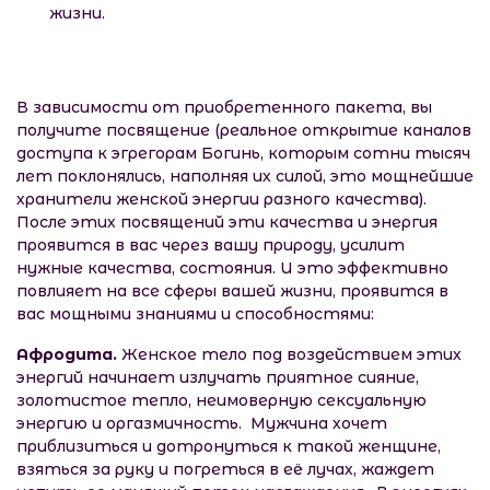
жизни.
В зависимости от приобретенного пакета, вы
получите посвящение (реальное открытие каналов
доступа к эгрегорам Богинь, которым сотни тысяч
лет поклонялись, наполняя их силой, это мощнейшие
хранители женской энергии разного качества).
После этих посвящений эти качества и энергия
проявится в вас через вашу природу, усилит
нужные качества, состояния. И это эффективно
повлияет на все сферы вашей жизни, проявится в
вас мощными знаниями и способностями:
Афродита.
Женское тело под воздействием этих
энергий начинает излучать приятное сияние,
золотистое тепло, неимоверную сексуальную
энергию и оргазмичность. Мужчина хочет
приблизиться и дотронуться к такой женщине,
взяться за руку и погреться в её лучах, жаждет