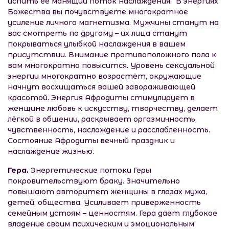
испить ее манящий поток наслаждения. В энергиях
Божества вы почувствуете многократное
усиление личного магнетизма. Мужчины станут на
вас смотреть по другому – их лица станут
покрываться улыбкой наслаждения в вашем
присутствии. Внимание противоположного пола к
вам многократно повысится. Уровень сексуальной
энергии многократно возрастёт, окружающие
начнут восхищаться вашей завораживающей
красотой. Энергия Афродиты стимулирует в
женщине любовь к искусству, творчеству, делает
лёгкой в общении, раскрывает оргазмичность,
чувственность, наслаждение и расслабленность.
Состояние Афродиты вечный праздник и
наслаждение жизнью.
Гера.
Энергетические потоки Геры
покровительствуют браку. Значительно
повышают авторитет женщины в глазах мужа,
детей, общества. Усиливает приверженность
семейным устоям – ценностям. Гера даёт глубокое
владение своим психическим и эмоциональным