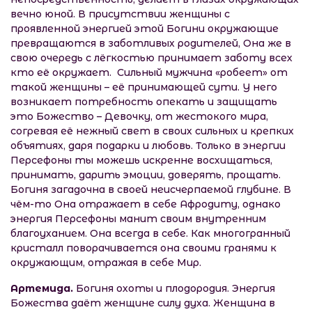
вечно юной. В присутствии женщины с
проявленной энергией этой Богини окружающие
превращаются в заботливых родителей, Она же в
свою очередь с лёгкостью принимает заботу всех
кто её окружает. Сильный мужчина «робеет» от
такой женщины – её принимающей сути. У него
возникает потребность опекать и защищать
это Божество – Девочку, от жестокого мира,
согревая её нежный свет в своих сильных и крепких
объятиях, даря подарки и любовь. Только в энергии
Персефоны ты можешь искренне восхищаться,
принимать, дарить эмоции, доверять, прощать.
Богиня загадочна в своей неисчерпаемой глубине. В
чём-то Она отражает в себе Афродиту, однако
энергия Персефоны манит своим внутренним
благоуханием. Она всегда в себе. Как многогранный
кристалл поворачивается она своими гранями к
окружающим, отражая в себе Мир.
Артемида.
Богиня охоты и плодородия. Энергия
Божества даёт женщине силу духа. Женщина в