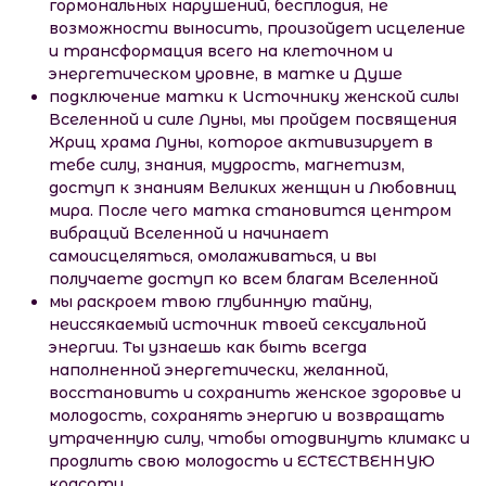
гормональных нарушений, бесплодия, не
возможности выносить, произойдет исцеление
и трансформация всего на клеточном и
энергетическом уровне, в матке и Душе
подключение матки к Источнику женской силы
Вселенной и силе Луны, мы пройдем посвящения
Жриц храма Луны, которое активизирует в
тебе силу, знания, мудрость, магнетизм,
доступ к знаниям Великих женщин и Любовниц
мира. После чего матка становится центром
вибраций Вселенной и начинает
самоисцеляться, омолаживаться, и вы
получаете доступ ко всем благам Вселенной
мы раскроем твою глубинную тайну,
неиссякаемый источник твоей сексуальной
энергии. Ты узнаешь как быть всегда
наполненной энергетически, желанной,
восстановить и сохранить женское здоровье и
молодость, сохранять энергию и возвращать
утраченную силу, чтобы отодвинуть климакс и
продлить свою молодость и ЕСТЕСТВЕННУЮ
красоту