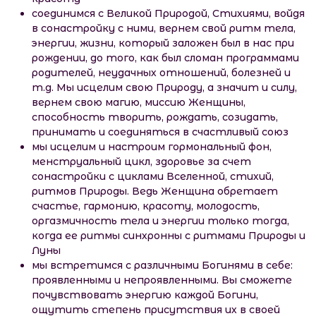
соединимся с Великой Природой, Стихиями, войдя
в сонастройку с ними, вернем свой ритм тела,
энергии, жизни, который заложен был в нас при
рождении, до того, как был сломан программами
родителей, неудачных отношений, болезней и
т.д. Мы исцелим свою Природу, а значит и силу,
вернем свою магию, миссию Женщины,
способность творить, рождать, созидать,
принимать и соединяться в счастливый союз
мы исцелим и настроим гормональный фон,
менструальный цикл, здоровье за счет
сонастройки с циклами Вселенной, стихий,
ритмов Природы. Ведь Женщина обретает
счастье, гармонию, красоту, молодость,
оргазмичность тела и энергии только тогда,
когда ее ритмы синхронны с ритмами Природы и
Луны
мы встретимся с различными Богинями в себе:
проявленными и непроявленными. Вы сможете
почувствовать энергию каждой Богини,
ощутить степень присутствия их в своей