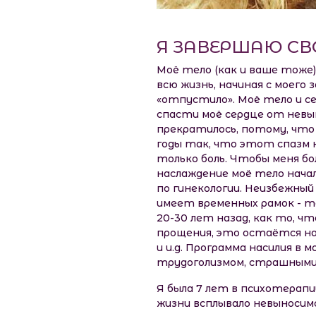
Я ЗАВЕРШАЮ СВ
Моё тело (как и ваше тоже),
всю жизнь, начиная с моего
«отпустило». Моё тело и с
спасти моё сердце от невын
прекратилось, потому, что 
годы так, что этот спазм н
только боль. Чтобы меня бо
наслаждение моё тело начал
по гинекологии. Неизбежный
имеет временных рамок - то
20-30 лет назад, как то, ч
прощения, это остаётся на
и и.д. Программа насилия в 
трудоголизмом, страшными
Я была 7 лет в психотерапи
жизни всплывало невыносимо