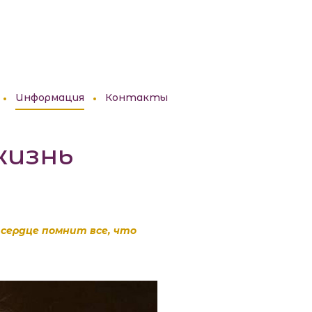
ий клуб совершенства жизни Татьяны Дорофеевой
Информация
Контакты
жизнь
 сердце помнит все, что