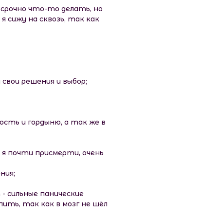
 срочно что-то делать, но
я сижу на сквозь, так как
свои решения и выбор;
ость и гордыню, а так же в
о я почти присмерти, очень
ния;
 - сильные панические
ить, так как в мозг не шёл