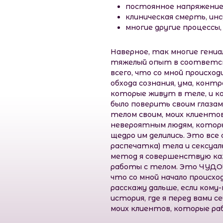
постоянное напряжение 
клиническая смерть, ин
многие другие процессы, 
Наверное, так многие ген
тяжелый опыт в соответств
всего, что со мной происхо
обхода сознания, ума, конт
которые живут в теле, и 
было поверить своим глазам
телом своим, моих клиентов
невероятным людям, которые
щедро им делились. Это все
распечатка) тела и сексуал
метод я совершенствую кажд
работы с телом. Это ЧУДО! 
что со мной начало происх
расскажу дальше, если кому-
история, где я перед вами 
моих клиентов, которые ра