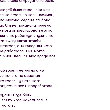
ивлекала страдания и боль.
х людей была выражена как
ыла на столько невыносимой,
а, матка, сердце глубоко
. И я не понимала, почему
де могу отреагировать это
нужно на работу», «нужно на
 НУЖНО, просто чтобы
певтов, они говорили, что
е работала, я не могла
мной, ведь сейчас вроде все
е годы я не могла и не
е ничего не изменил,
ет тело - у него нет
тпустил все и проработал.
уации, где боль
всего, что накопилось в
е могут.