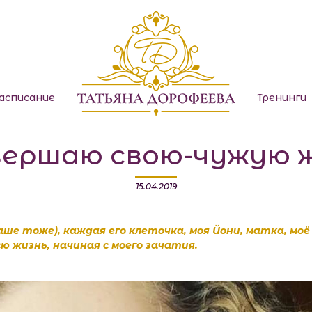
Международн
асписание
Тренинги
вершаю свою-чужую 
15.04.2019
аше тоже), каждая его клеточка, моя Йони, матка, моё
сю жизнь, начиная с моего зачатия.