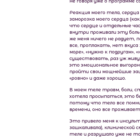
не говоря уже о программе 
Реакция моего тела, сердца 
заморозка моего сердца (как
что сердце и отдельные час
внутри проживали эту боль 
же меня ничего не радует, 
все, проплакать, нет вкуса 
море», «нужно к подругам»,
существовать, раз уж живу.
это эмоциональное выгорание
пройти свои мощнейшие защи
«ровно» и даже хорошо.
В моем теле травм, боли, ст
хотела просыпаться, это бы
потому что тело все помнил
времени, оно все проживает
Это привело меня к инсульт
зашкаливала), клинической 
теле и разрушало уже не то