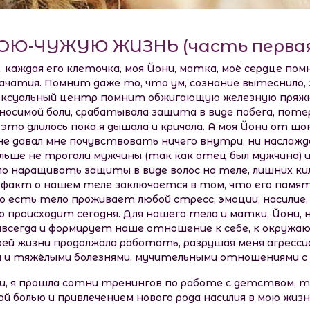
ОЮ-ЧУЖУЮ ЖИЗНЬ (часть перва
 каждая его клеточка, моя Йони, матка, моё сердце пом
 зачатия. Помнит даже то, что ум, сознание вытеснило, 
ексуальный центр помнит обжигающую железную пряжку
осимой боли, срабатывала защита в виде побега, поте
это длилось пока я дышала и кричала. А моя Йони от шок
е давал мне почувствовать ничего внутри, ни наслажден
льше не трогали мужчины (так как отец был мужчина) и
о наращивать защиты в виде волос на теле, лишних ки
 факт о нашем теле заключается в том, что его памят
 есть тело проживает любой стресс, эмоции, насилие,
то происходит сегодня. Для нашего тела и матки, Йони,
всегда и формирует наше отношение к себе, к окружающ
моей жизни продолжала работать, разрушая меня агресси
 и тяжёлыми болезнями, мучительными отношениями с 
и, я прошла сотни тренингов по работе с детством, тр
й болью и привлечением нового рода насилия в мою жизн