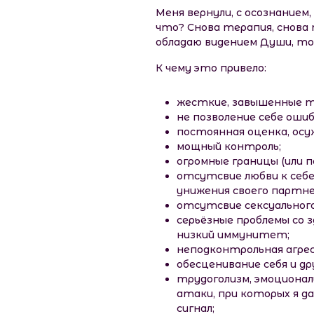
Меня вернули, с осознанием
что? Снова терапия, снова т
обладаю видением Души, то 
К чему это привело:
жесткие, завышенные тре
не позволение себе оши
постоянная оценка, осуж
мощный контроль;
огромные границы (или 
отсутсвие любви к себе
унижения своего партне
отсутсвие сексуального 
серьёзные проблемы со з
низкий иммунитет;
неподконтрольная агрес
обесценивание себя и др
трудоголизм, эмоционал
атаки, при которых я д
сигнал;