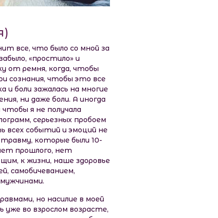
я)
нит все, что было со мной за
забыло, «простило» и
 от ремня, когда, чтобы
ри сознания, чтобы это все
а и боли зажалась на многие
ия, ни даже боли. А иногда
 чтобы я не получала
лограмм, серьезных пробоем
ь всех событий и эмоций не
 травму, которые были 10-
 нет прошлого, нет
им, к жизни, наше здоровье
ей, самобичеванием,
мужчинами.
авмами, но насилие в моей
ь уже во взрослом возрасте,