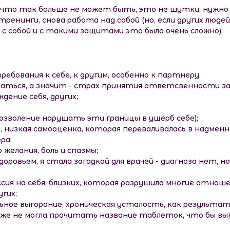
, что так больше не может быть, это не шутки, нужно
ренинги, снова работа над собой (но, если других людей 
с собой и с такими защитами это было очень сложно).
бования к себе, к другим, особенно к партнеру;
баться, а значит - страх принятия ответсвенности за 
дение себя, других;
позволение нарушать эти границы в ущерб себе);
, низкая самооценка, которая переваливалась в надменн
ра;
желания, боль и спазмы;
доровьем, я стала загадкой для врачей - диагноза нет, н
сия на себя, близких, которая разрушила многие отноше
угих;
ьное выгорание, хроническая усталость, как результат
аже не могла прочитать название таблеток, что бы вып