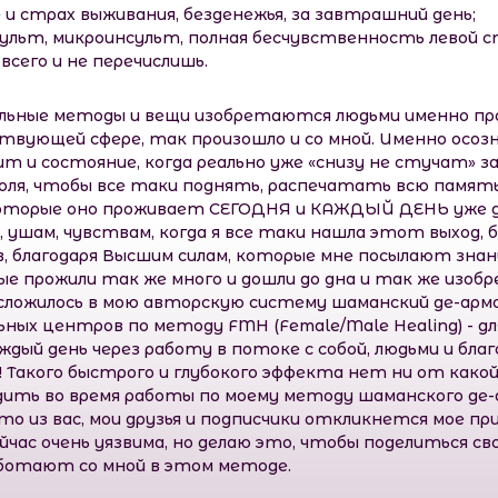
и страх выживания, безденежья, за завтрашний день;
сульт, микроинсульт, полная бесчувственность левой с
всего и не перечислишь.
иальные методы и вещи изобретаются людьми именно 
ующей сфере, так произошло и со мной. Именно осозн
дит и состояние, когда реально уже «снизу не стучат»
роля, чтобы все таки поднять, распечатать всю память
которые оно проживает СЕГОДНЯ и КАЖДЫЙ ДЕНЬ уже д
, ушам, чувствам, когда я все таки нашла этот выход, 
, благодаря Высшим силам, которые мне посылают знан
 прожили так же много и дошли до дна и так же изобре
 сложилось в мою авторскую систему шаманский де-армо
ьных центров по методу FMH (Female/Male Healing) - 
ый день через работу в потоке с собой, людьми и бла
Такого быстрого и глубокого эффекта нет ни от какой-
одить во время работы по моему методу шаманского де
то из вас, мои друзья и подписчики откликнется мое пр
сейчас очень уязвима, но делаю это, чтобы поделиться с
ботают со мной в этом методе.