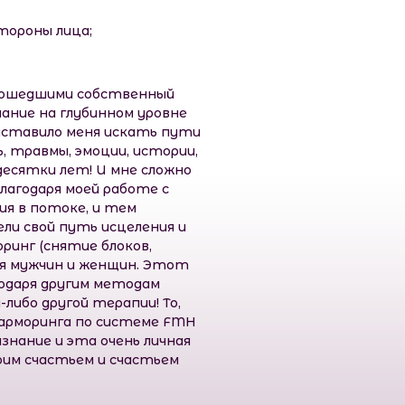
тороны лица;
прошедшими собственный
ание на глубинном уровне
 заставило меня искать пути
, травмы, эмоции, истории,
есятки лет! И мне сложно
благодаря моей работе с
ия в потоке, и тем
ли свой путь исцеления и
ринг (снятие блоков,
для мужчин и женщин. Этот
годаря другим методам
либо другой терапии! То,
-арморинга по системе FMH
изнание и эта очень личная
воим счастьем и счастьем