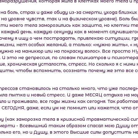
саморазрушения, которая жила в клетках моего тела и пр
на боль, страх и даже обиду из-за смерти, ухода близки
 на уровне чувств, так и на физическом уровне). Боль б
ти моего тела заморозились как защита, но клетки тел
каждый день, каждую секунду как в момент случившегося
почему я ищу о чем пострадать, привлекаю ситуации, г
жизни, нет особых желаний, а только: «нужно жить», « 
 «нужно на маникюр или на покраску волос». Все просто
 И это не депрессия, по словам психиатров и психотера
, хроническая усталость, стресс. Но сколько я с ними н
ты, чтобы вспомнить, осознать почему же это все со 
рессов становилось на столько много, что уже последни
ла пытка и новый стресс. И даже МЕСЯЦ отдыха на мор
о и проживало, все годы жизни как сегодня. Так работа
 СЕГОДНЯ, даже, если ум не помнит или кажется, что о
у (как заморозка тела в кризисной травматической сит
смерти - Всевышний таким образом спасал мою Душу от 
лько его, но и Душу, в этого Высшие силы допустить н